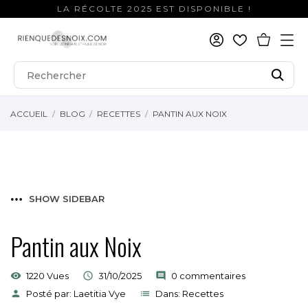
LA RÉCOLTE 2025 EST DISPONIBLE !
ACCUEIL
BLOG
RECETTES
PANTIN AUX NOIX
SHOW SIDEBAR
Pantin aux Noix
visibility
1220 Vues

31/10/2025
comment
0 commentaires
person
Posté par:
Laetitia Vye
list
Dans:
Recettes