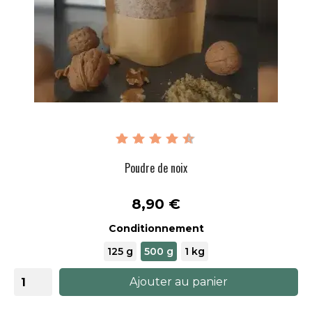
Poudre de noix
Prix
8,90 €
Conditionnement
125 g
500 g
1 kg
Ajouter au panier