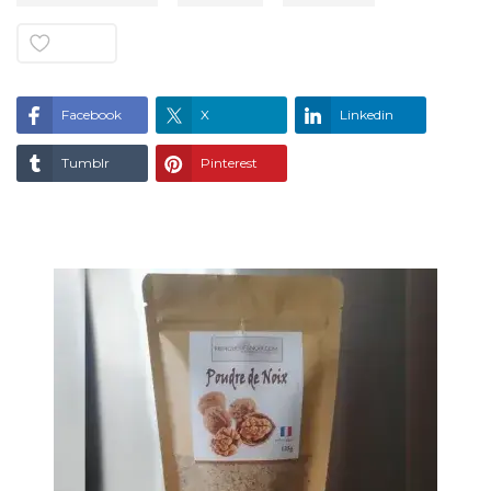
Aime
0
Facebook
X
Linkedin
Tumblr
Pinterest