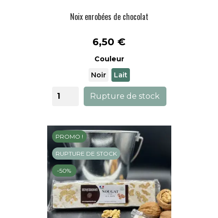
Noix enrobées de chocolat
Prix
6,50 €
Couleur
Noir
Lait
Rupture de stock
PROMO !
RUPTURE DE STOCK
-50%