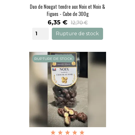
Duo de Nougat tendre aux Noix et Noix &
Figues - Cube de 300g
Prix
6,35 €
12,70 €
Rupture de stock
RUPTURE DE STOCK