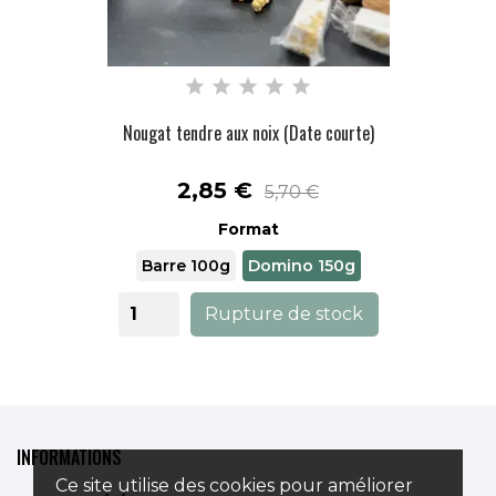
Nougat tendre aux noix (Date courte)
Prix
2,85 €
5,70 €
Format
Barre 100g
Domino 150g
Rupture de stock
INFORMATIONS
Ce site utilise des cookies pour améliorer