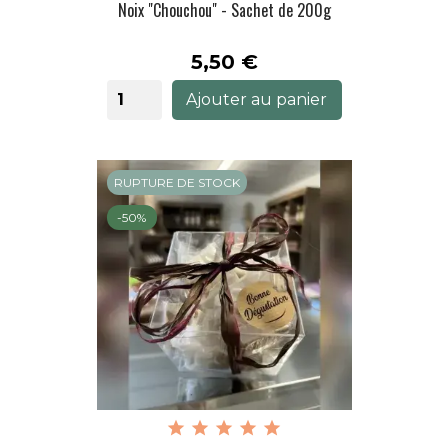
Noix "Chouchou" - Sachet de 200g
Prix
5,50 €
Ajouter au panier
RUPTURE DE STOCK
-50%