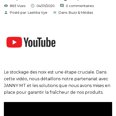
visibility
863 Vues

04/01/2020
comment
0 commentaires
person
Posté par:
Laetitia Vye
list
Dans:
Buzz & Médias
Le stockage des noix est une étape cruciale. Dans
cette vidéo, nous détaillons notre partenariat avec
JANNY MT et les solutions que nous avons mises en
place pour garantir la fraîcheur de nos produits.