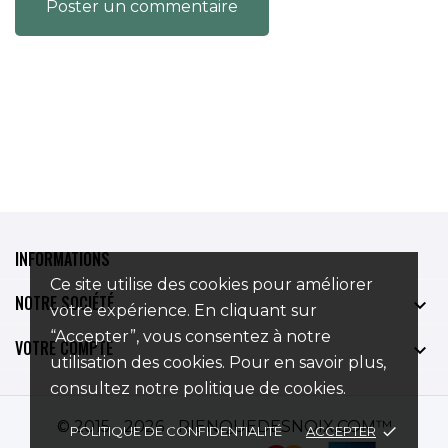
Poster un commentaire
INFORMATIONS
Ce site utilise des cookies pour améliorer
NOTRE SOCIÉTÉ

votre expérience. En cliquant sur
“Accepter”, vous consentez à notre
VOTRE COMPTE

utilisation des cookies. Pour en savoir plus,
consultez notre politique de cookies.
© 2015 - 2026 - RIENQUEDESNOIX.COM™
POLITIQUE DE CONFIDENTIALITÉ
ACCEPTER
done