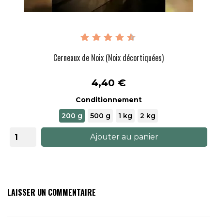
Cerneaux de Noix (Noix décortiquées)
Prix
4,40 €
Conditionnement
200 g
500 g
1 kg
2 kg
Ajouter au panier
LAISSER UN COMMENTAIRE