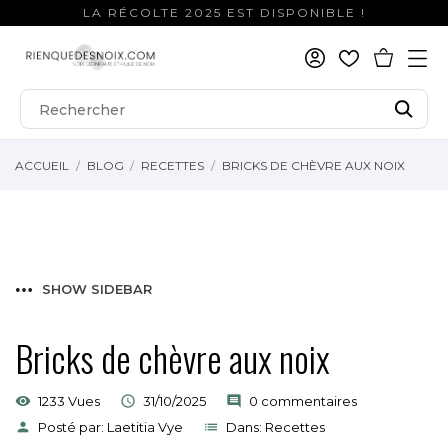
LA RÉCOLTE 2025 EST DISPONIBLE !
ACCUEIL
BLOG
RECETTES
BRICKS DE CHÈVRE AUX NOIX
SHOW SIDEBAR
Bricks de chèvre aux noix
visibility
1233 Vues

31/10/2025
comment
0 commentaires
person
Posté par:
Laetitia Vye
list
Dans:
Recettes